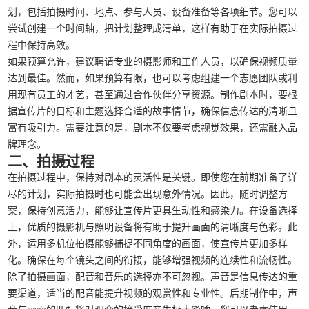
划，包括拍摄时间、地点、参与人员、设备准备等各项细节。您可以
尝试创建一个时间轴，把计划整理成清单，这样有助于在实际拍摄过
程中保持高效。
如果预算允许，建议聘请专业的摄影师和工作人员，以确保视频质量
达到最佳。然而，如果预算有限，也可以考虑组建一个志愿团队或利
用现有员工的才艺，甚至通过合作伙伴分享资源。制作剧本时，要根
据宣传片的目标和主题选择合适的故事情节，确保信息传达的清晰且
富有吸引力。需要注意的是，剧本不仅要考虑视觉效果，还需融入品
牌理念。
二、拍摄过程
在拍摄过程中，保持对剧本的灵活性是关键。即使您在前期准备了详
尽的计划，实际拍摄时也可能会出现意外情况。因此，随时调整方
案，保持创意活力，能够让宣传片更具生动性和感染力。在设备选择
上，优质的摄影机与照明设备将有助于提升画面的清晰度与色彩。此
外，运用多机位拍摄能够捕捉不同角度的画面，使宣传片更加多样
化。确保在每个镜头之间的衔接，能够增强视频的连续性和流畅性。
除了拍摄画面，配音和音乐的选择亦不可忽视。声音是信息传达的重
要渠道，适当的配音能提升视频的观赏性和专业性。后期制作中，声