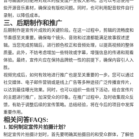
音与画面的匹配将对观众的接受度产生极大影响。您可以考虑使用一
些开源音乐素材，确保没有版权问题。同时，也可利用配音软件自行
录制，以降低成本。
三、后期制作和推广
后期制作是宣传片成败的关键阶段。在这一过程中，剪辑的流畅度和
节奏感至关重要。确保每个镜头、音效和过渡都能满足故事叙述逻
辑。当您完成剪辑后，进行颜色校正和音频处理，以提高视频的整体
质量。此外，不妨考虑增加一些特效或字幕，增强信息的传递和观看
体验。最终，宣传片应在保持品牌统一性的前提下，确保内容引人入
胜。
视频完成后，如何有效地进行推广也是至关重要的一步。您可以通过
社交媒体、电子邮件营销或是线上广告等多种途径广泛传播宣传片，
以达到最佳曝光效果。同时，也可以组织一些线下活动，结合宣传片
的主题进行推广，加深受众的印象。在推广过程中，及时收集观众反
馈，有助于调整后续的宣传策略。总结经验，将在今后的项目中发挥
重要作用。
相关问答FAQS:
1. 如何制定宣传片拍摄计划？
制定宣传片拍摄计划时，首先要明确其拍摄目的和受众群体，了解他