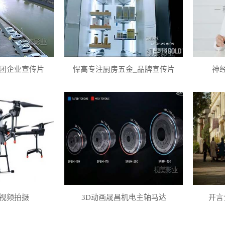
团企业宣传片
悍高专注厨房五金_品牌宣传片
神
视频拍摄
3D动画晟昌机电主轴马达
开言