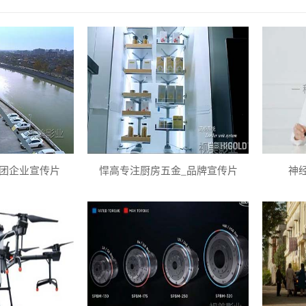
团企业宣传片
悍高专注厨房五金_品牌宣传片
神