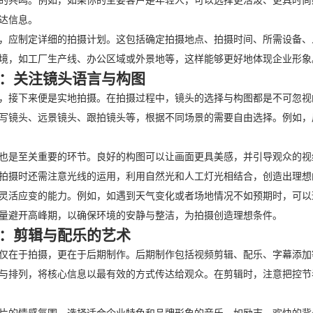
的共鸣。例如，如果你的主要客户是年轻人，可以选择更活泼、更具时尚
达信息。
，应制定详细的拍摄计划。这包括确定拍摄地点、拍摄时间、所需设备、
境，如工厂生产线、办公区域或外景地等，这样能够更好地体现企业形象
：关注镜头语言与构图
，接下来便是实地拍摄。在拍摄过程中，镜头的选择与构图都是不可忽视
写镜头、远景镜头、跟拍镜头等，根据不同场景的需要自由选择。例如，
也是至关重要的环节。良好的构图可以让画面更具美感，并引导观众的视线
拍摄时还需注意光线的运用，利用自然光和人工灯光相结合，创造出理想
灵活应变的能力。例如，如遇到天气变化或者场地情况不如预期时，可以
量避开高峰期，以确保环境的安静与整洁，为拍摄创造理想条件。
：剪辑与配乐的艺术
仅在于拍摄，更在于后期制作。后期制作包括视频剪辑、配乐、字幕添加
与排列，将核心信息以最有效的方式传达给观众。在剪辑时，注意把控节